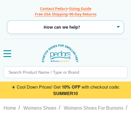
Contact Pedors
•
Sizing Guide
Free USA Shipping
•
90-Day Returns
MENU
Search
SE
☀️ Cool Down Prices! Get
10% OFF
with checkout code:
SUMMER10
/
/
/
Home
Womens Shoes
Womens Shoes For Bunions