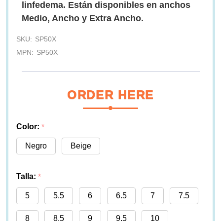
linfedema. Están disponibles en anchos
Medio, Ancho y Extra Ancho.
SKU:
SP50X
MPN:
SP50X
ORDER HERE
Color:
*
Negro
Beige
Talla:
*
5
5.5
6
6.5
7
7.5
8
8.5
9
9.5
10